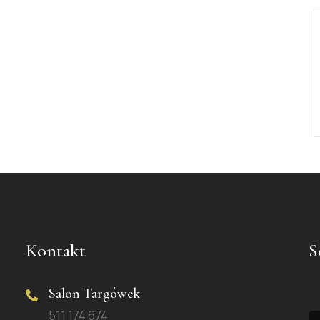
Kontakt
S
Salon Targówek
511 174 674